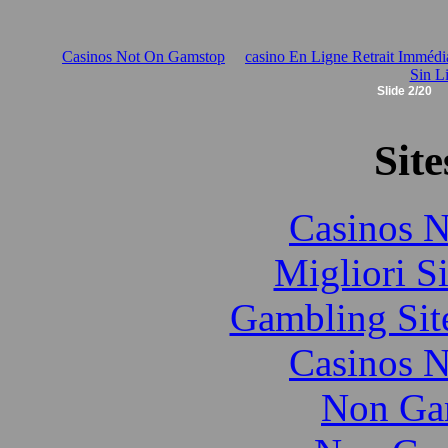
Casinos Not On Gamstop
сasino En Ligne Retrait Immédi
Sin L
Slide 2/20
Site
Casinos 
Migliori S
Gambling Sit
Casinos 
Non Ga