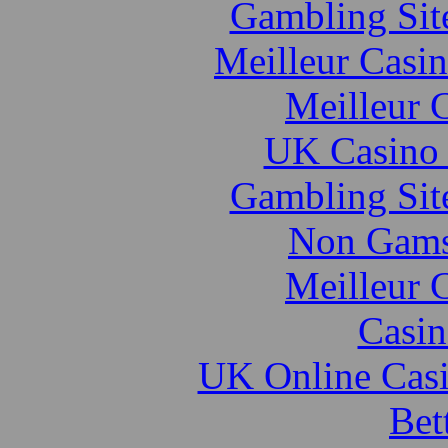
Gambling Sit
Meilleur Casi
Meilleur 
UK Casino
Gambling Sit
Non Gams
Meilleur 
Casin
UK Online Cas
Bet